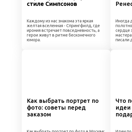
стиле Симпсонов
Ренес
Каждому из нас знакома эта яркая
Иногда 
желтая вселенная - Спрингфилд, где
полотно
ирония встречает повседневность, а
сердце 
герои живут в ритме бесконечного
мастера 
юмора.
писали д
Как выбрать портрет по
Что 
фото: советы перед
идеи
заказом
пода
Как выбрать портрет по фото в Москве:
Идеи по