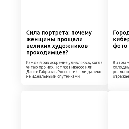
Сила портрета: почему
Город
женщины прощали
кибе
великих художников-
фото
проходимцев?
Каждый раз искренне удивляюсь, когда
В этом 
читаю про них. Тот же Пикассо или
холодны
Данте Габриэль Россетти были далеко
реальнос
не идеальными спутниками.
отражае