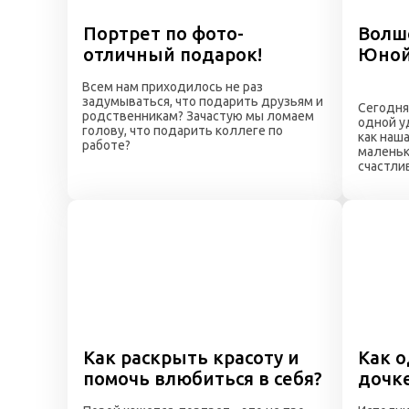
Портрет по фото-
Волш
отличный подарок!
Юной
Всем нам приходилось не раз
задумываться, что подарить друзьям и
Сегодня
родственникам? Зачастую мы ломаем
одной у
голову, что подарить коллеге по
как наш
работе?
маленьк
счастли
Как раскрыть красоту и
Как о
помочь влюбиться в себя?
дочке