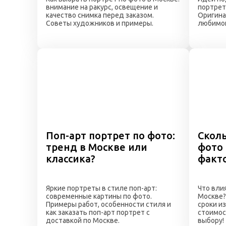
внимание на ракурс, освещение и
портрет
качество снимка перед заказом.
Оригина
Советы художников и примеры.
любимой
Поп-арт портрет по фото:
Сколь
тренд в Москве или
фото 
классика?
факт
Яркие портреты в стиле поп-арт:
Что вли
современные картины по фото.
Москве? 
Примеры работ, особенности стиля и
сроки и
как заказать поп-арт портрет с
стоимос
доставкой по Москве.
выбору!