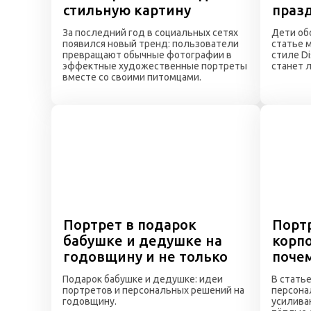
стильную картину
праз
За последний год в социальных сетях
Дети об
появился новый тренд: пользователи
статье м
превращают обычные фотографии в
стиле Di
эффектные художественные портреты
станет 
вместе со своими питомцами.
Портрет в подарок
Порт
бабушке и дедушке на
корп
годовщину и не только
почем
Подарок бабушке и дедушке: идеи
В стать
портретов и персональных решений на
персона
годовщину.
усилива