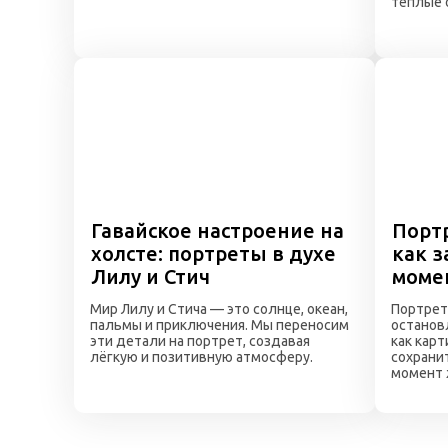
тёплые 
Гавайское настроение на
Портр
холсте: портреты в духе
как 
Лилу и Стич
моме
Мир Лилу и Стича — это солнце, океан,
Портрет
пальмы и приключения. Мы переносим
останов
эти детали на портрет, создавая
как кар
лёгкую и позитивную атмосферу.
сохрани
момент 