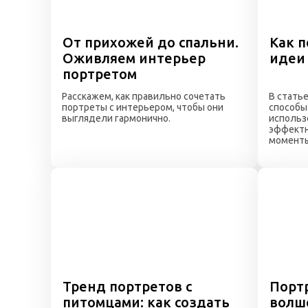
От прихожей до спальни.
Как п
Оживляем интерьер
идеи 
портретом
Расскажем, как правильно сочетать
В стать
портреты с интерьером, чтобы они
способы
выглядели гармонично.
использ
эффектн
моменты
Тренд портретов с
Портр
питомцами: как создать
волш