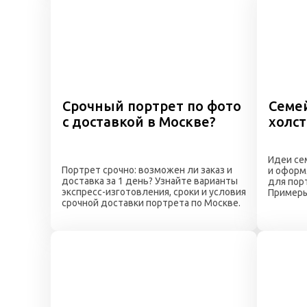
Срочный портрет по фото
Семе
с доставкой в Москве?
холс
Идеи се
Портрет срочно: возможен ли заказ и
и оформ
доставка за 1 день? Узнайте варианты
для порт
экспресс-изготовления, сроки и условия
Примеры
срочной доставки портрета по Москве.