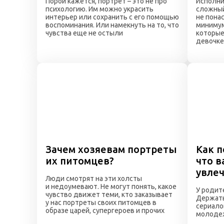
Порой кажется, портрет – это не про
Исполни
психологию. Им можно украсить
сложный
интерьер или сохранить с его помощью
не пона
воспоминания. Или намекнуть на то, что
минимум
чувства еще не остыли
которые
девочке.
Зачем хозяевам портреты
Как п
их питомцев?
что в
увле
Люди смотрят на эти холсты
и недоумевают. Не могут понять, какое
У родит
чувство движет теми, кто заказывает
Держать
у нас портреты своих питомцев в
сериало
образе царей, супергероев и прочих
молодеж