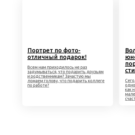
Портрет по фото-
Во
отличный подарок!
юн
пор
Всем нам приходилось не раз
ст
задумываться, что подарить друзьям
и родственникам? Зачастую мы
Сего
ломаем голову, что подарить коллеге
одно
по работе?
как 
мале
счас