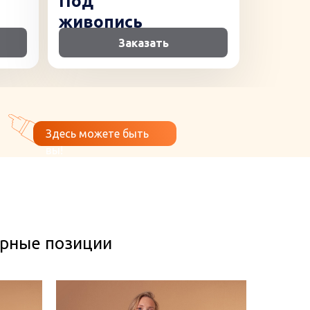
Под
живопись
Заказать
Здесь можете быть
вы!
ярные позиции