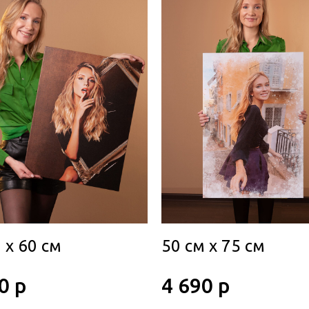
 х 60 см
50 см х 75 см
0 р
4 690 р