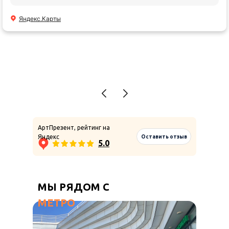
отношение в арт презент и были постоянно на
связи, всё выполнили в срок как обещали
Яндекс.Карты
спасибо большое! Ещё обязательно к вам
обратимся🌸
АртПрезент, рейтинг на
Яндекс
Оставить отзыв
5.0
МЫ РЯДОМ С
МЕТРО