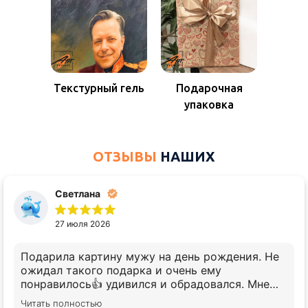
АртПрезент, рейтинг на
Яндекс
Оставить отзыв
5.0
Текстурный гель
Подарочная
упаковка
ОТЗЫВЫ
НАШИХ
КЛИЕНТОВ
Светлана
27 июля 2026
Подарила картину мужу на день рождения. Не
ожидал такого подарка и очень ему
понравилось👍 удивился и обрадовался. Мне
понравилось дружелюбное и вежливое
Читать полностью