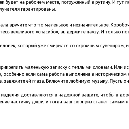
век будет на рабочем месте, погруженный в рутину. И ту
олучателя гарантированы.
чала вручите что-то маленькое и незначительное. Коробоч
итесь вежливого «спасибо», выдержите паузу. И только по
еловек, который уже смирился со скромным сувениром, и
прикрепить маленькую записку с теплыми словами. Или и
, особенно если сама работа выполнена в историческом 
, завяжите ей глаза. Включите любимую музыку. Пусть он
е изделия доставляются в надежной защите, чтобы в доро
ение частичку души, и тогда ваш сюрприз станет самым 