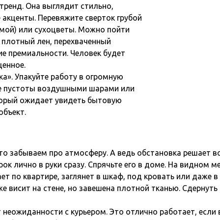
тренд. Она выглядит стильно,
 акценты. Перевяжите сверток грубой
имой) или сухоцветы. Можно пойти
и плотный лен, перехваченный
е премиальности. Человек будет
ценное.
а». Упакуйте работу в огромную
ите пустоты воздушными шарами или
торый ожидает увидеть бытовую
объект.
то забываем про атмосферу. А ведь обстановка решает вс
ок лично в руки сразу. Спрячьте его в доме. На видном м
ает по квартире, заглянет в шкаф, под кровать или даже
е висит на стене, но завешена плотной тканью. Сдернут
неожиданности с курьером. Это отлично работает, если 