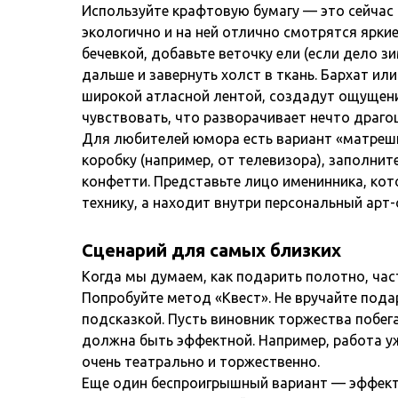
Используйте крафтовую бумагу — это сейчас 
экологично и на ней отлично смотрятся яркие
бечевкой, добавьте веточку ели (если дело з
дальше и завернуть холст в ткань. Бархат ил
широкой атласной лентой, создадут ощущени
чувствовать, что разворачивает нечто драго
Для любителей юмора есть вариант «матрешк
коробку (например, от телевизора), заполн
конфетти. Представьте лицо именинника, ко
технику, а находит внутри персональный арт-
Сценарий для самых близких
Когда мы думаем, как подарить полотно, час
Попробуйте метод «Квест». Не вручайте подар
подсказкой. Пусть виновник торжества побег
должна быть эффектной. Например, работа уж
очень театрально и торжественно.
Еще один беспроигрышный вариант — эффект 