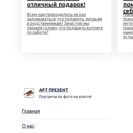
отличный подарок!
по
себ
Всем нам приходилось не раз
Поро
задумываться, что подарить друзьям
псих
и родственникам? Зачастую мы
инте
ломаем голову, что подарить коллеге
помо
по работе?
наме
ост
АРТ ПРЕЗЕНТ
Портреты по фото на холсте!
Главная
О нас