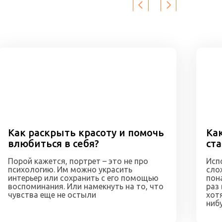
Как раскрыть красоту и помочь
Ка
влюбиться в себя?
ст
Порой кажется, портрет – это не про
Исп
психологию. Им можно украсить
сло
интерьер или сохранить с его помощью
пон
воспоминания. Или намекнуть на то, что
раз
чувства еще не остыли
хот
ниб