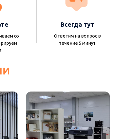
ате
Всегда тут
ываем со
Ответим на вопрос в
орируем
течение 5 минут
я
ИИ