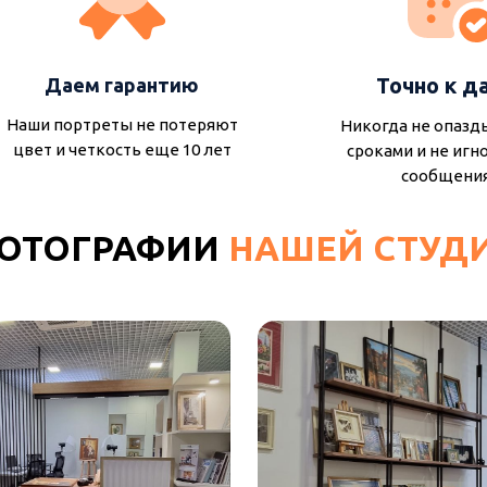
Точно к д
Даем гарантию
Наши портреты не потеряют
Никогда не опазд
цвет и четкость еще 10 лет
сроками и не игн
сообщени
ОТОГРАФИИ
НАШЕЙ СТУД